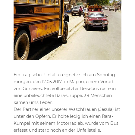
Ein tragischer Unfall ereignete sich am Sonntag
morgen, den 12.03.2017 in Mapou, einem Vorort
von Gonaives. Ein vollbesetzter Reisebus raste in
eine unbeleuchtete Rara-Gruppe. 38 Menschen
kamen ums Leben.
Der Partner einer unserer Waschfrauen (Jesula) ist
unter den Opfern. Er holte lediglich einen Rara-
Kumpel mit seinem Motorrad ab, wurde vom Bus
erfasst und starb noch an der Unfallstelle.