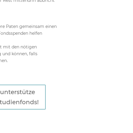
 Rest mittendrin abbricht
re Paten gemeinsam einen
Fondsspenden helfen
ht mit den nötigen
 und können, falls
men.
unterstütze
tudienfonds!