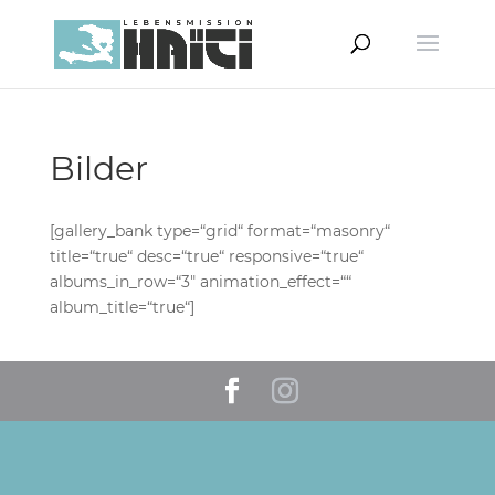
Bilder
[gallery_bank type=“grid“ format=“masonry“
title=“true“ desc=“true“ responsive=“true“
albums_in_row=“3″ animation_effect=““
album_title=“true“]